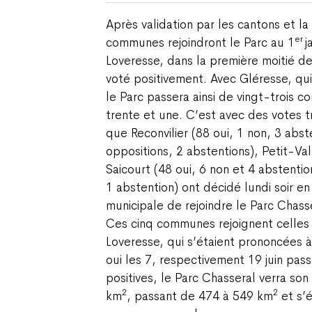
Après validation par les cantons et l
er
communes rejoindront le Parc au 1
j
Loveresse, dans la première moitié de
voté positivement. Avec Gléresse, qu
le Parc passera ainsi de vingt-trois
trente et une. C’est avec des votes 
que Reconvilier (88 oui, 1 non, 3 abst
oppositions, 2 abstentions), Petit-Val
Saicourt (48 oui, 6 non et 4 abstentio
1 abstention) ont décidé lundi soir
municipale de rejoindre le Parc Chass
Ces cinq communes rejoignent celles 
Loveresse, qui s’étaient prononcées à
oui les 7, respectivement 19 juin pas
positives, le Parc Chasseral verra son 
2
2
km
, passant de 474 à 549 km
et s’é