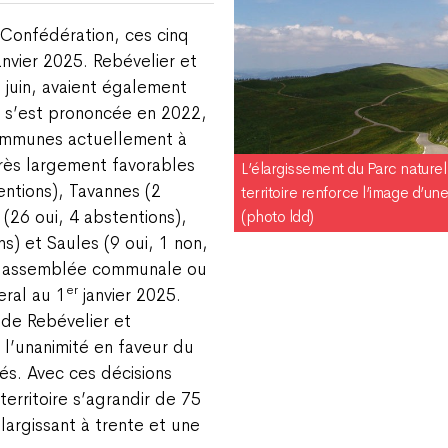
a Confédération, ces cinq
anvier 2025. Rebévelier et
 juin, avaient également
i s’est prononcée en 2022,
 communes actuellement à
très largement favorables
L’élargissement du Parc nature
entions), Tavannes (2
territoire renforce l’image d’un
(photo ldd)
 (26 oui, 4 abstentions),
ns) et Saules (9 oui, 1 non,
 en assemblée communale ou
er
eral au 1
janvier 2025.
de Rebévelier et
 l’unanimité en faveur du
sés. Avec ces décisions
territoire s’agrandir de 75
largissant à trente et une