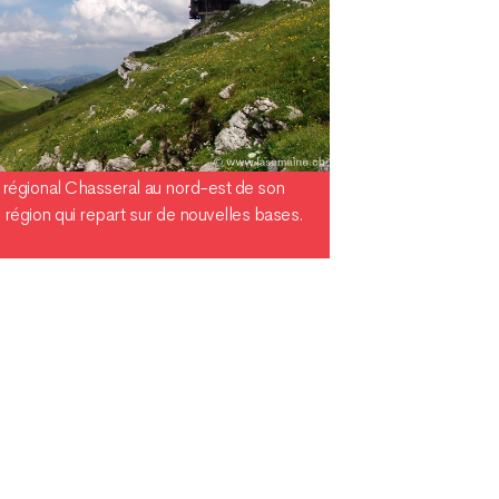
l régional Chasseral au nord-est de son
e région qui repart sur de nouvelles bases.