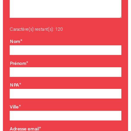
Caractère(s) restant(s):
120
Nom*
Prénom*
NPA*
Ville*
Adresse email*