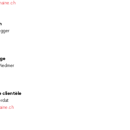
maine.ch
n
egger
age
Wiedmer
e clientèle
rdat
ine.ch