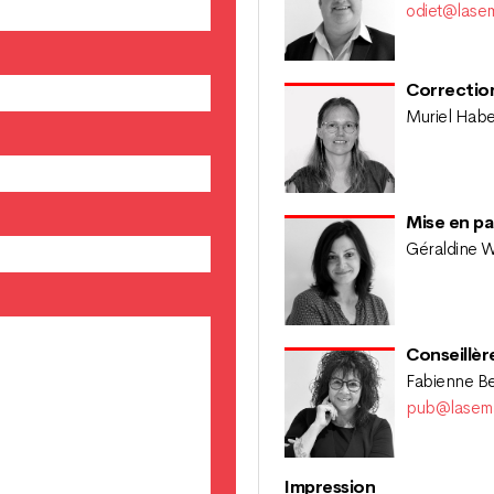
odiet@lase
Correctio
Muriel Hab
Mise en p
Géraldine 
Conseillèr
Fabienne Be
pub@lasema
Impression