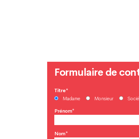
Formulaire de con
Titre*
Madame
Monsieur
Socié
Prénom*
Nom*