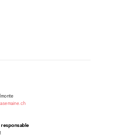
lmonte
asemaine.ch
 responsable
t