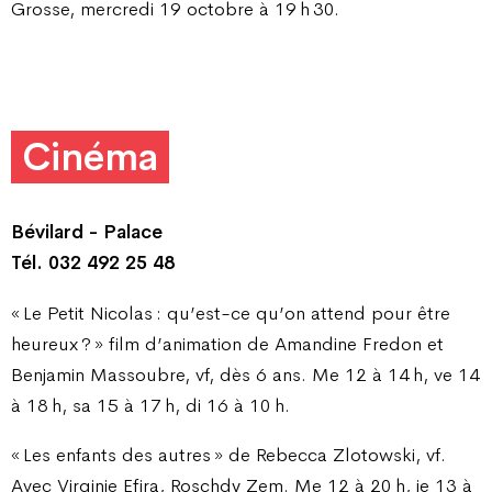
Grosse, mercredi 19 octobre à 19 h 30.
Cinéma
Bévilard - Palace
Tél. 032 492 25 48
« Le Petit Nicolas : qu’est-ce qu’on attend pour être
heureux ? » film d’animation de Amandine Fredon et
Benjamin Massoubre, vf, dès 6 ans. Me 12 à 14 h, ve 14
à 18 h, sa 15 à 17 h, di 16 à 10 h.
« Les enfants des autres » de Rebecca Zlotowski, vf.
Avec Virginie Efira, Roschdy Zem. Me 12 à 20 h, je 13 à