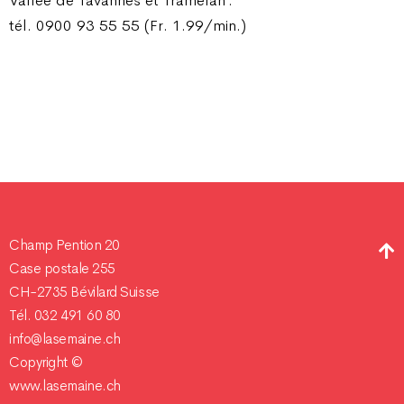
tél. 0900 93 55 55 (Fr. 1.99/min.)
Champ Pention 20
Case postale 255
CH-2735 Bévilard Suisse
Tél. 032 491 60 80
info@lasemaine.ch
Copyright ©
www.lasemaine.ch