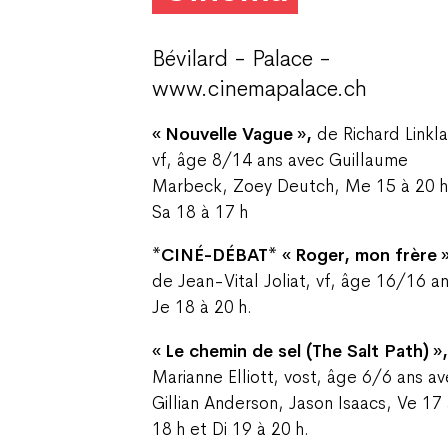
Bévilard - Palace -
www.cinemapalace.ch
« Nouvelle Vague »,
de Richard Linkla
vf, âge 8/14 ans avec Guillaume
Marbeck, Zoey Deutch, Me 15 à 20 h
Sa 18 à 17 h
*CINÉ-DÉBAT* « Roger, mon frère »
de Jean-Vital Joliat, vf, âge 16/16 an
Je 18 à 20 h.
« Le chemin de sel (The Salt Path) »
Marianne Elliott, vost, âge 6/6 ans a
Gillian Anderson, Jason Isaacs, Ve 17
18 h et Di 19 à 20 h.