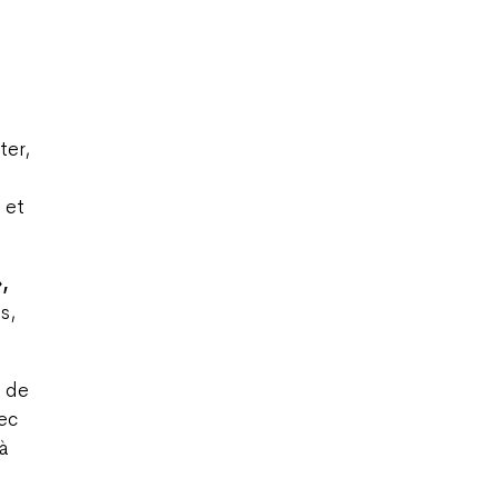
ter,
 et
,
s,
,
de
vec
 à