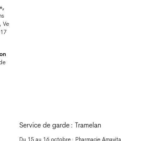
»,
ns
, Ve
à 17
ion
 de
Service de garde : Tramelan
Du 15 au 16 octobre : Pharmacie Amavita