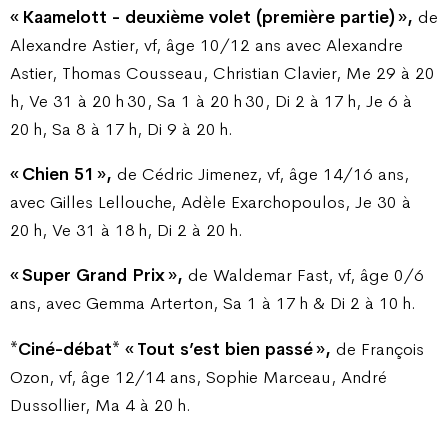
« Kaamelott - deuxième volet (première partie) »,
de
Alexandre Astier, vf, âge 10/12 ans avec Alexandre
Astier, Thomas Cousseau, Christian Clavier, Me 29 à 20
h, Ve 31 à 20 h 30, Sa 1 à 20 h 30, Di 2 à 17 h, Je 6 à
20 h, Sa 8 à 17 h, Di 9 à 20 h.
« Chien 51 »,
de Cédric Jimenez, vf, âge 14/16 ans,
avec Gilles Lellouche, Adèle Exarchopoulos, Je 30 à
20 h, Ve 31 à 18 h, Di 2 à 20 h.
« Super Grand Prix »,
de Waldemar Fast, vf, âge 0/6
ans, avec Gemma Arterton, Sa 1 à 17 h & Di 2 à 10 h.
*Ciné-débat* « Tout s’est bien passé »,
de François
Ozon, vf, âge 12/14 ans, Sophie Marceau, André
Dussollier, Ma 4 à 20 h.