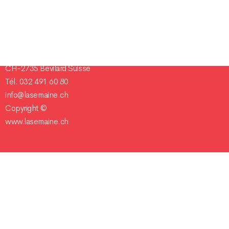
Champ Pention 20
Case postale 255
CH-2735 Bévilard Suisse
Tél. 032 491 60 80
info@lasemaine.ch
Copyright ©
www.lasemaine.ch