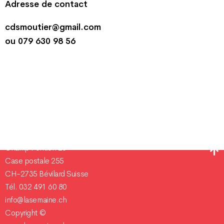
Adresse de contact
cdsmoutier@gmail.com
ou 079 630 98 56
Champ Pention 20
Case postale 255
CH-2735 Bévilard Suisse
Tél. 032 491 60 80
info@lasemaine.ch
Copyright ©