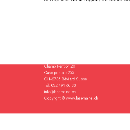
Champ Pention 20
Case postale 255
CH-2735 Bévilard Suisse
Tél. 032 491 60 80
info@lasemaine.ch
Copyright ©
www.lasemaine.ch