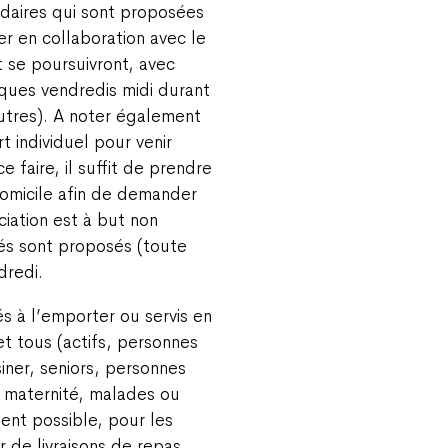
daires qui sont proposées
r en collaboration avec le
t se poursuivront, avec
ques vendredis midi durant
autres). A noter également
rt individuel pour venir
e faire, il suffit de prendre
domicile afin de demander
ciation est à but non
rés sont proposés (toute
dredi.
és à l’emporter ou servis en
et tous (actifs, personnes
iner, seniors, personnes
 maternité, malades ou
ent possible, pour les
r de livraisons de repas.