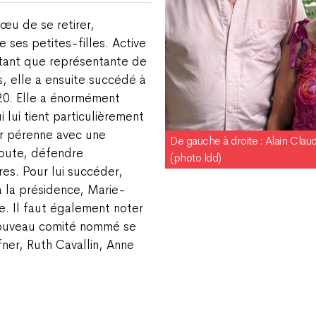
vœu de se retirer,
e ses petites-filles. Active
 tant que représentante de
, elle a ensuite succédé à
20. Elle a énormément
lui tient particulièrement
ir pérenne avec une
De gauche à droite : Alain Clau
doute, défendre
(photo ldd)
ires. Pour lui succéder,
à la présidence, Marie-
e. Il faut également noter
nouveau comité nommé se
ner, Ruth Cavallin, Anne