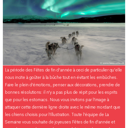
La période des Fêtes de fin d’année à ceci de particulier qu’elle
nous incite à goûter à la bûche tout en évitant les embûches.
Faire le plein d’émotions, penser aux décorations, prendre de
bonnes résolutions: il n’y a pas plus de répit pour les esprits
que pour les estomacs. Nous vous invitons par l’image à
attaquer cette dernière ligne droite avec le même mordant que
les chiens choisis pour l’illustration. Toute l’équipe de La
Semaine vous souhaite de joyeuses Fêtes de fin d’année et