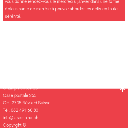
vous donne rendez-vous le mercredi 8 janvier dans une forme
éblouissante de manière à pouvoir aborder les défis en toute
sérénité.
Champ Pention 20
Case postale 255
CH-2735 Bévilard Suisse
Tél. 032 491 60 80
info@lasemaine.ch
Copyright ©