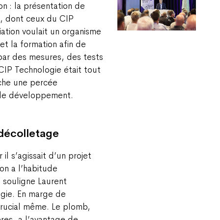
on : la présentation de
RH, dont ceux du CIP
ation voulait un organisme
t la formation afin de
par des mesures, des tests
CIP Technologie était tout
rche une percée
 le développement.
 décolletage
 il s’agissait d’un projet
on a l’habitude
, souligne Laurent
ogie. En marge de
 crucial même. Le plomb,
ères, a l’avantage de