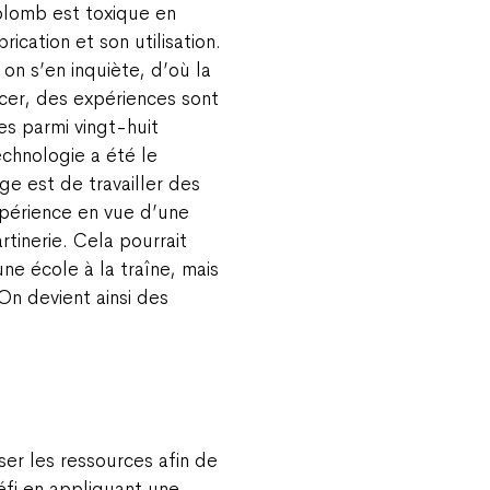
plomb est toxique en
ication et son utilisation.
on s’en inquiète, d’où la
cer, des expériences sont
es parmi vingt-huit
echnologie a été le
e est de travailler des
xpérience en vue d’une
tinerie. Cela pourrait
une école à la traîne, mais
On devient ainsi des
iser les ressources afin de
éfi en appliquant une