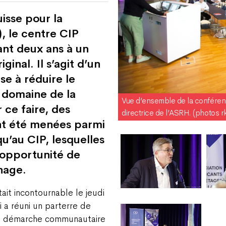
isse pour la
, le centre CIP
ant deux ans à un
nal. Il s’agit d’un
se à réduire le
e domaine de la
Vue d’ensemble de la conféren
 ce faire, des
directrice de l’ASRH. (photos r
nt été menées parmi
qu’au CIP, lesquelles
l’opportunité de
nage.
it incontournable le jeudi
 a réuni un parterre de
ne démarche communautaire