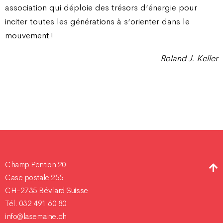
association qui déploie des trésors d’énergie pour
inciter toutes les générations à s’orienter dans le
mouvement !
Roland J. Keller
Champ Pention 20
Case postale 255
CH-2735 Bévilard Suisse
Tél. 032 491 60 80
info@lasemaine.ch