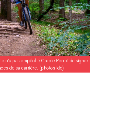
nte n’a pas empêché Carole Perrot de signer
ces de sa carrière. (photos ldd)