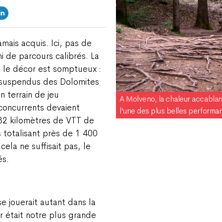
amais acquis. Ici, pas de
ni de parcours calibrés. La
 le décor est somptueux :
s suspendus des Dolomites
n terrain de jeu
A Molveno, la chaleur accabla
concurrents devaient
l’une des plus belles performan
 32 kilomètres de VTT de
 totalisant près de 1 400
ela ne suffisait pas, le
és.
se jouerait autant dans la
r était notre plus grande