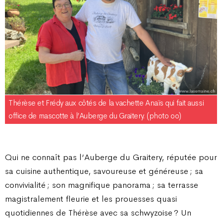
Thérèse et Frédy aux côtés de la vachette Anaïs qui fait aussi
office de mascotte à l’Auberge du Graitery. (photo oo)
Qui ne connaît pas l’Auberge du Graitery, réputée pour
sa cuisine authentique, savoureuse et généreuse
; sa
convivialité
; son magnifique panorama
; sa terrasse
magistralement fleurie et les prouesses quasi
quotidiennes de Thérèse avec sa schwyzoise ? Un