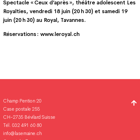
Spectacle « Ceux d’après », théâtre adolescent Les
Royalties, vendredi 18 juin (20 h 30) et samedi 19
juin (20 h 30) au Royal, Tavannes.
Réservations : www.leroyal.ch
Champ Pention 20
Case postale 255
CH-2735 Bévilard Suisse
Tél. 032 491 60 80
info@lasemaine.ch