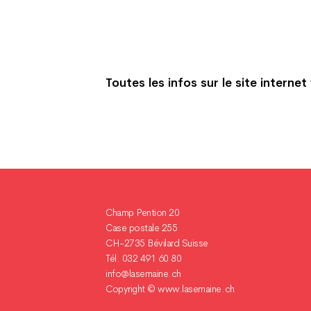
Toutes les infos sur le site inter
Champ Pention 20
Case postale 255
CH-2735 Bévilard Suisse
Tél. 032 491 60 80
info@lasemaine.ch
Copyright ©
www.lasemaine.ch