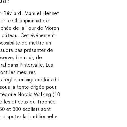
da !
y-Bévilard, Manuel Hennet
grer le Championnat de
ophée de la Tour de Moron
 le gâteau. Cet événement
ossibilité de mettre un
 faudra pas présenter de
éserve, bien sûr, de
al dans l’intervalle. Les
ront les mesures
s règles en vigueur lors de
sous la tente érigée pour
catégorie Nordic Walking (10
celles et ceux du Trophée
50 et 300 écoliers sont
 disputer la traditionnelle