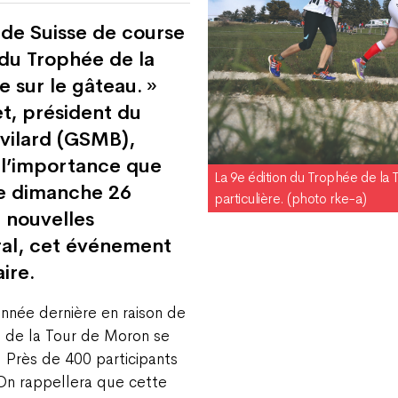
de Suisse de course
du Trophée de la
e sur le gâteau. »
, président du
vilard (GSMB),
r l’importance que
La 9e édition du Trophée de la
le dimanche 26
particulière. (photo rke-a)
 nouvelles
éral, cet événement
ire.
année dernière en raison de
 de la Tour de Moron se
 Près de 400 participants
 On rappellera que cette