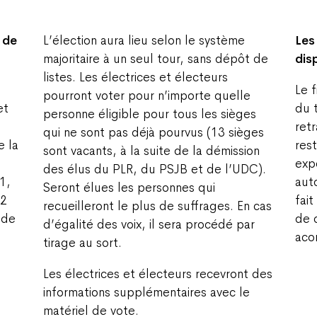
 de
L’élection aura lieu selon le système
Les
majoritaire à un seul tour, sans dépôt de
dis
listes. Les électrices et électeurs
Le 
pourront voter pour n’importe quelle
et
du 
personne éligible pour tous les sièges
ret
qui ne sont pas déjà pourvus (13 sièges
e la
res
sont vacants, à la suite de la démission
exp
des élus du PLR, du PSJB et de l’UDC).
1,
aut
Seront élues les personnes qui
22
fait
recueilleront le plus de suffrages. En cas
 de
de 
d’égalité des voix, il sera procédé par
aco
tirage au sort.
Les électrices et électeurs recevront des
informations supplémentaires avec le
matériel de vote.