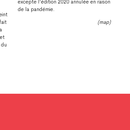
excepte l’édition 2020 annulée en raison
de la pandémie.
eint
fait
(map)
a
iet
 du