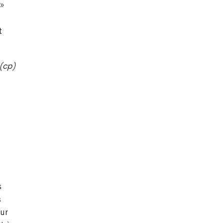
 »
t
(cp)
s
s
sur