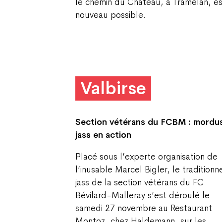
le chemin du Château, à Tramelan, es
nouveau possible.
Valbirse
Section vétérans du FCBM :
mordu
jass en action
Placé sous l’experte organisation de
l’inusable Marcel Bigler, le traditionn
jass de la section vétérans du FC
Bévilard-Malleray s’est déroulé le
samedi 27 novembre au Restaurant
Montoz, chez Haldemann, sur les