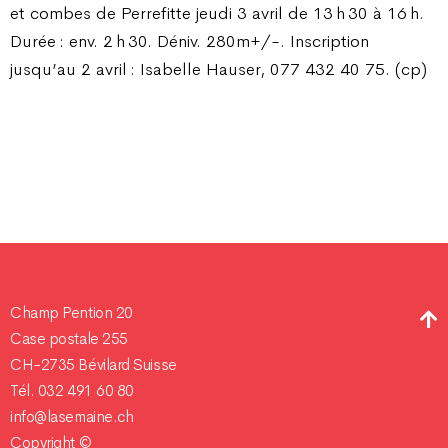
et combes de Perrefitte jeudi 3 avril de 13 h 30 à 16 h.
Durée : env. 2 h 30. Déniv. 280m+/-. Inscription
jusqu’au 2 avril : Isabelle Hauser, 077 432 40 75. (cp)
Champ Pention 20
Case postale 255
CH-2735 Bévilard Suisse
Tél. 032 491 60 80
info@lasemaine.ch
Copyright ©