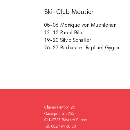
Ski-Club Moutier
05-06 Monique von Muehlenen
12-13 Raoul Bilat
19-20 Silvio Schaller
26-27 Barbara et Raphaël Gygax
Champ Pention 20
Case postale 255
CH-2735 Bévilard Suisse
Tél. 032 491 60 80