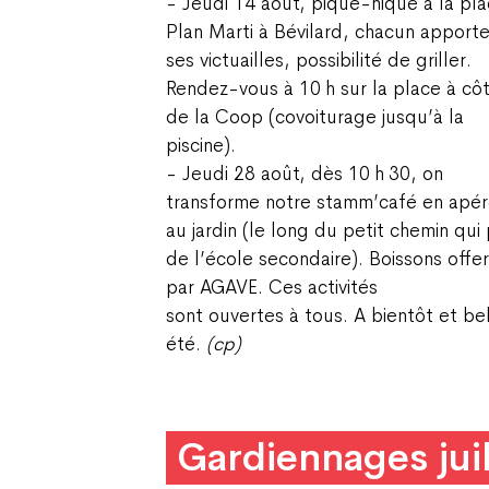
- Jeudi 14 août, pique-nique à la pl
Plan Marti à Bévilard, chacun apport
ses victuailles, possibilité de griller.
Rendez-vous à 10 h sur la place à cô
de la Coop (covoiturage jusqu’à la
piscine).
- Jeudi 28 août, dès 10 h 30, on
transforme notre stamm’café en apé
au jardin (le long du petit chemin qui 
de l’école secondaire). Boissons offe
par AGAVE. Ces activités
sont ouvertes à tous. A bientôt et be
été.
(cp)
Gardiennages juil