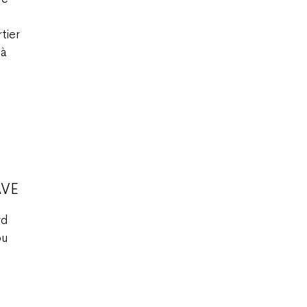
tier
 à
AVE
rd
ou