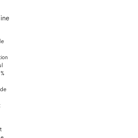
cine
le
tion
ul
 %
 de
t
t
de