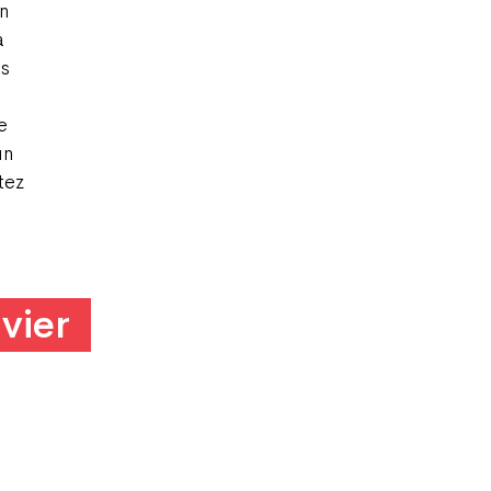
n
a
es
e
un
tez
vier