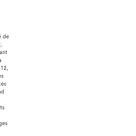
é de
,
ant
a
 12,
es
tés
nd
ts
èges