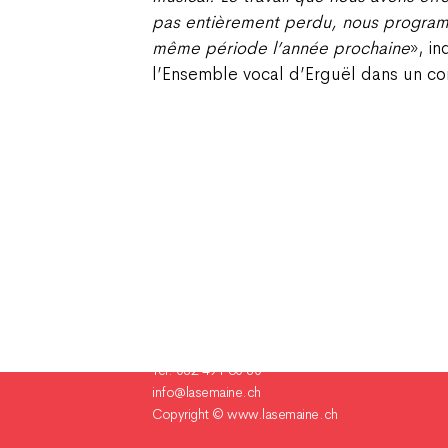
pas entièrement perdu, nous program
même période l’année prochaine
», i
l’Ensemble vocal d’Erguël dans un c
Champ Pention 20
Case postale 255
CH-2735 Bévilard Suisse
Tél. 032 491 60 80
info@lasemaine.ch
Copyright ©
www.lasemaine.ch