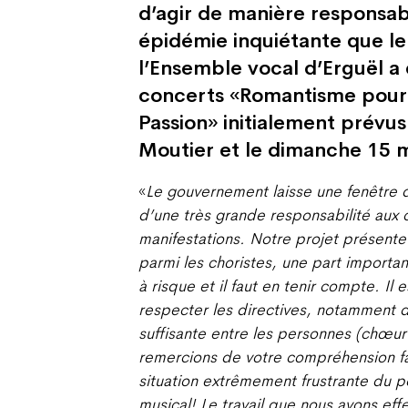
d’agir de manière responsab
épidémie inquiétante que l
l’Ensemble vocal d’Erguël a 
concerts «Romantisme pour 
Passion» initialement prévus
Moutier et le dimanche 15 m
«
Le gouvernement laisse une fenêtre de
d’une très grande responsabilité aux 
manifestations. Notre projet présente
parmi les choristes, une part import
à risque et il faut en tenir compte. Il es
respecter les directives, notamment d
suffisante entre les personnes (chœur
remercions de votre compréhension fa
situation extrêmement frustrante du po
musical! Le travail que nous avons ef