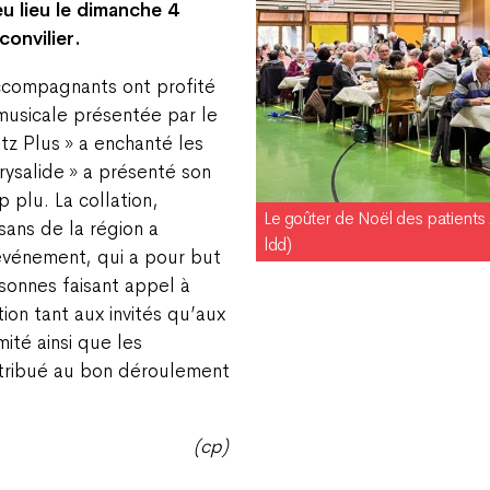
u lieu le dimanche 4
onvilier.
accompagnants ont profité
 musicale présentée par le
tz Plus » a enchanté les
rysalide » a présenté son
 plu. La collation,
Le goûter de Noël des patients
sans de la région a
ldd)
 événement, qui a pour but
sonnes faisant appel à
tion tant aux invités qu’aux
ité ainsi que les
ntribué au bon déroulement
(cp)