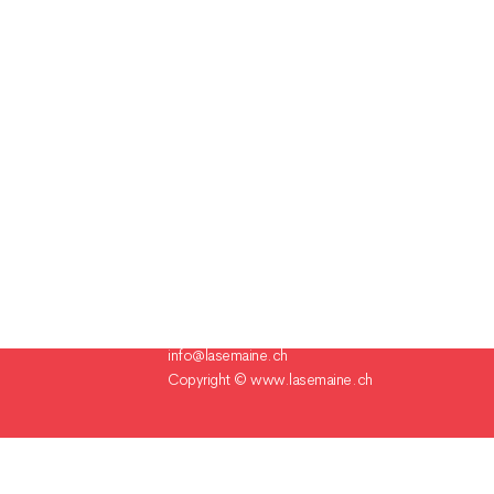
Champ Pention 20
Case postale 255
CH-2735 Bévilard Suisse
Tél. 032 491 60 80
info@lasemaine.ch
Copyright ©
www.lasemaine.ch