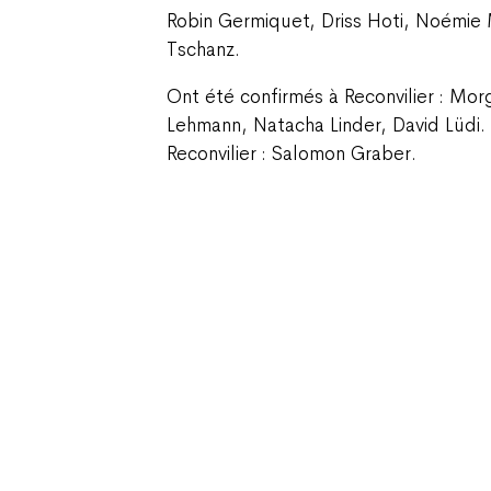
Robin Germiquet, Driss Hoti, Noémie
Tschanz.
Ont été confirmés à Reconvilier : Mo
Lehmann, Natacha Linder, David Lüdi.
Reconvilier : Salomon Graber.
Champ Pention 20
Case postale 255