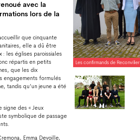
renoué avec la
rmations lors de la
accueillir que cinquante
nitaires, elle a dû être
: les églises paroissiales
nc répartis en petits
Les confirmands de Reconvilier
es, que les dix
les engagements formulés
e, tandis qu’un jeune a été
e signe des « Jeux
ste symbolique de passage
nts.
 Cremona, Emma Devoille,