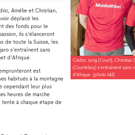
dric, Amélie et Christian,
avoir déplacé les
nt des fonds pour le
sion, ils s’élanceront
s de toute la Suisse, les
jaro s’entraînent sans
et d’Afrique.
Cédric Jung (Court), Christian 
(Courtelary) s’entraînent sans 
s emprunteront est
d’Afrique. (photo ldd)
sses habitués à la montagne
tue cependant leur plus
ues heures de marche
s tente à chaque étape de