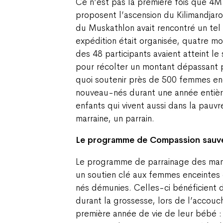
Ce n’est pas la première fois que 4
proposent l’ascension du Kilimandjar
du Muskathlon avait rencontré un te
expédition était organisée, quatre moi
des 48 participants avaient atteint l
pour récolter un montant dépassant p
quoi soutenir près de 500 femmes e
nouveau-nés durant une année entièr
enfants qui vivent aussi dans la pauv
marraine, un parrain.
Le programme de Compassion sauve
Le programme de parrainage des ma
un soutien clé aux femmes enceinte
nés démunies. Celles-ci bénéficien
durant la grossesse, lors de l’accou
première année de vie de leur bébé : 