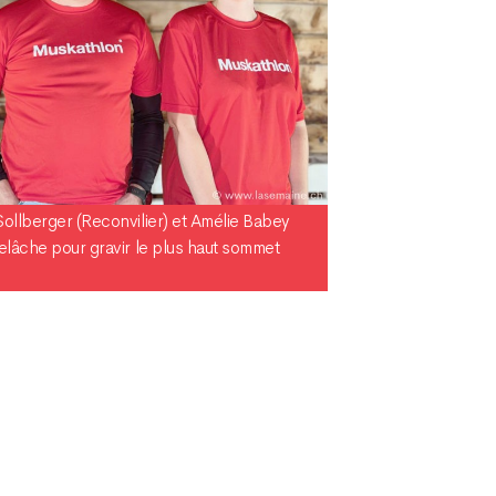
Sollberger (Reconvilier) et Amélie Babey
relâche pour gravir le plus haut sommet