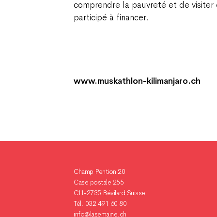
comprendre la pauvreté et de visiter 
participé à financer.
www.muskathlon-kilimanjaro.ch
Champ Pention 20
Case postale 255
CH-2735 Bévilard Suisse
Tél. 032 491 60 80
info@lasemaine.ch