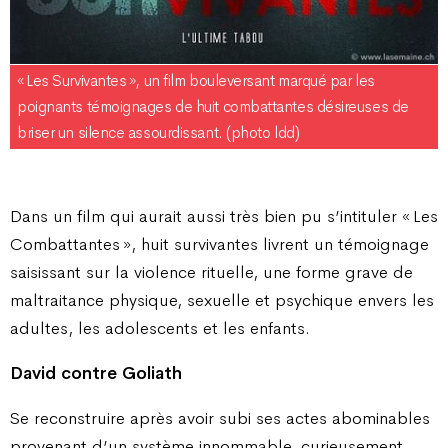
« Les Survivantes », un film bouleversant marqué par les
poignants témoignages de huit combattantes désireuses de
briser un silence assourdissant. (photo ldd)
Dans un film qui aurait aussi très bien pu s’intituler « Les
Combattantes », huit survivantes livrent un témoignage
saisissant sur la violence rituelle, une forme grave de
maltraitance physique, sexuelle et psychique envers les
adultes, les adolescents et les enfants.
David contre Goliath
Se reconstruire après avoir subi ses actes abominables
provenant d’un système innommable, curieusement