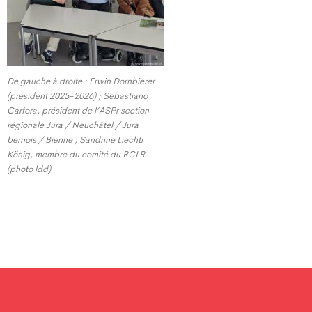
De gauche à droite : Erwin Dornbierer
(président 2025-2026) ; Sebastiano
Carfora, président de l’ASPr section
régionale Jura / Neuchâtel / Jura
bernois / Bienne ; Sandrine Liechti
König, membre du comité du RCLR.
(photo ldd)