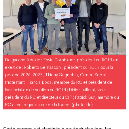
De gauche à droite : Erwin Dornbierer, président du RCLR en
exercice ; Roberto Bernasconi, président du RCLR pour la
période 2026-2027 ; Thierry Gagnebin, Centre Social
Protestant ; Francis Boos, membre du RC et président de
l’association de soutien du RCLR ; Didier Juillerat, vice-
président du RC et directeur du CIP ; Patrick Buri, membre du
RC et co-organisateur de la torrée. (photo ldd)
Cette somme est destinée à soutenir des familles