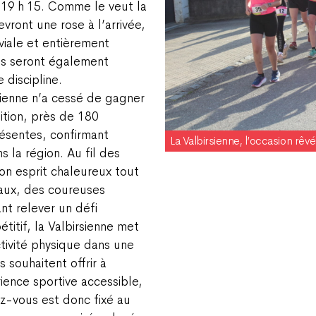
 19 h 15. Comme le veut la
evront une rose à l’arrivée,
viale et entièrement
s seront également
 discipline.
sienne n’a cessé de gagner
ition, près de 180
résentes, confirmant
La Valbirsienne, l’occasion rêvée
s la région. Au fil des
on esprit chaleureux tout
eaux, des coureuses
nt relever un défi
itif, la Valbirsienne met
ctivité physique dans une
souhaitent offrir à
ience sportive accessible,
-vous est donc fixé au