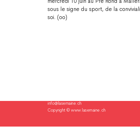
mercredi 10 juin au Pré Rond à Malle
sous le signe du sport, de la convivi
soi. (oo)
Champ Pention 20
Case postale 255
CH-2735 Bévilard Suisse
Tél. 032 491 60 80
info@lasemaine.ch
Copyright ©
www.lasemaine.ch