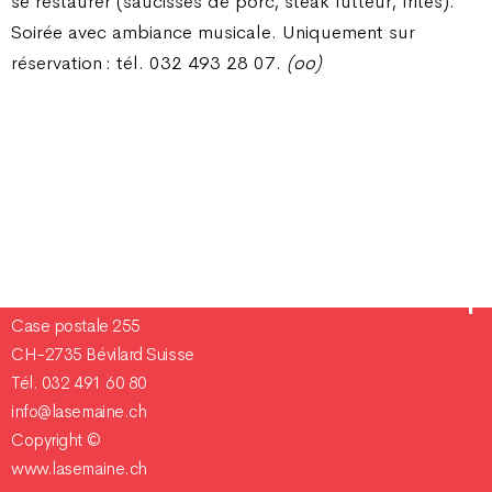
se restaurer (saucisses de porc, steak lutteur, frites).
Soirée avec ambiance musicale. Uniquement sur
réservation : tél. 032 493 28 07.
(oo)
Champ Pention 20
Case postale 255
CH-2735 Bévilard Suisse
Tél. 032 491 60 80
info@lasemaine.ch
Copyright ©
www.lasemaine.ch