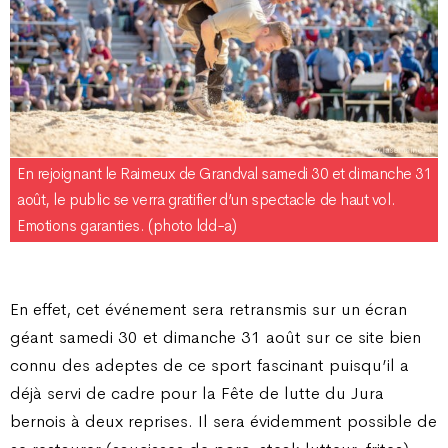
En rejoignant le Raimeux de Grandval samedi 30 et dimanche 31
août, le public se verra gratifier d’un spectacle de haut vol.
Emotions garanties. (photo ldd-a)
En effet, cet événement sera retransmis sur un écran
géant samedi 30 et dimanche 31 août sur ce site bien
connu des adeptes de ce sport fascinant puisqu’il a
déjà servi de cadre pour la Fête de lutte du Jura
bernois à deux reprises. Il sera évidemment possible de