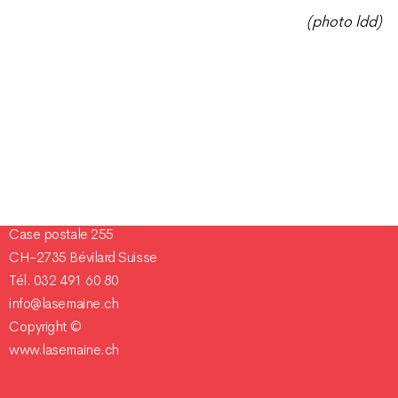
(photo ldd)
Champ Pention 20
Case postale 255
CH-2735 Bévilard Suisse
Tél. 032 491 60 80
info@lasemaine.ch
Copyright ©
www.lasemaine.ch