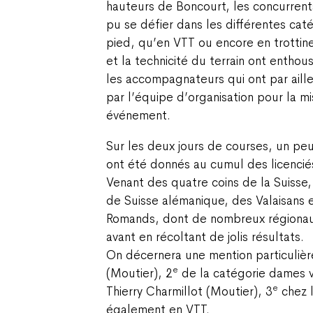
hauteurs de Boncourt, les concurrent
pu se défier dans les différentes cat
pied, qu’en VTT ou encore en trottine
et la technicité du terrain ont enthou
les accompagnateurs qui ont par ailleu
par l’équipe d’organisation pour la m
événement.
Sur les deux jours de courses, un pe
ont été donnés au cumul des licencié
Venant des quatre coins de la Suisse,
de Suisse alémanique, des Valaisans e
Romands, dont de nombreux régionau
avant en récoltant de jolis résultats.
On décernera une mention particulière
e
(Moutier), 2
de la catégorie dames v
e
Thierry Charmillot (Moutier), 3
chez 
également en VTT.