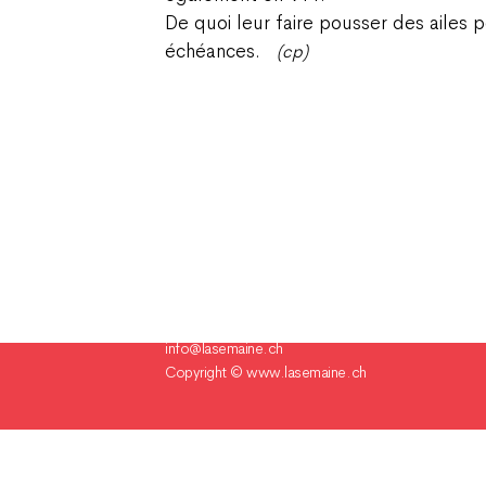
De quoi leur faire pousser des ailes 
échéances.
(cp)
Champ Pention 20
Case postale 255
CH-2735 Bévilard Suisse
Tél. 032 491 60 80
info@lasemaine.ch
Copyright ©
www.lasemaine.ch