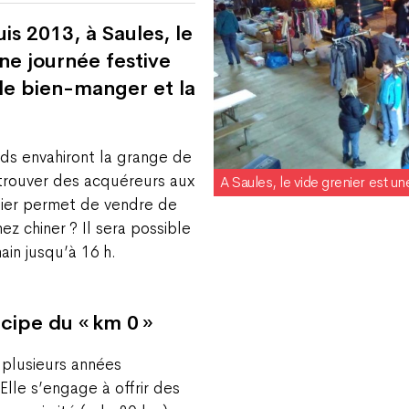
s 2013, à Saules, le
une journée festive
, le bien-manger et la
nds envahiront la grange de
e trouver des acquéreurs aux
A Saules, le vide grenier est une
enier permet de vendre de
mez chiner ? Il sera possible
in jusqu’à 16 h.
ncipe du « km 0 »
s plusieurs années
Elle s’engage à offrir des