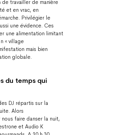
 de travailler de manière
é et en vrac, en
marche. Privilégier le
ussi une évidence. Ces
r une alimentation limitant
n « village
nifestation mais bien
ation globale.
es du temps qui
s DJ répartis sur la
uite. Alors
nous faire danser la nuit,
estrone et Audio K
gourmands. A 20 h 30,