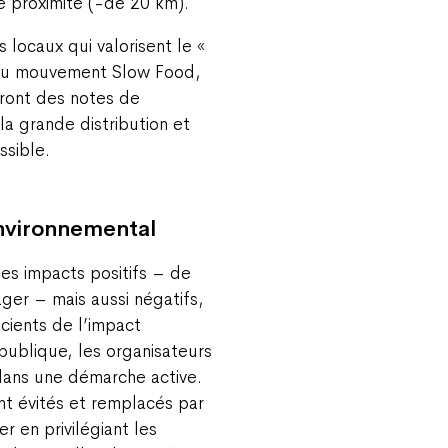
e proximité (-de 20 km).
 locaux qui valorisent le «
e au mouvement Slow Food,
uront des notes de
la grande distribution et
ssible.
environnemental
es impacts positifs – de
ger – mais aussi négatifs,
cients de l’impact
publique, les organisateurs
dans une démarche active.
nt évités et remplacés par
er en privilégiant les