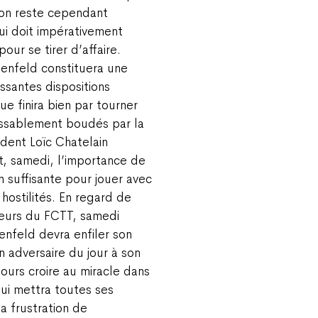
tion reste cependant
ui doit impérativement
our se tirer d’affaire.
enfeld constituera une
ssantes dispositions
ue finira bien par tourner
assablement boudés par la
sident Loïc Chatelain
t, samedi, l’importance de
n suffisante pour jouer avec
hostilités. En regard de
oueurs du FCTT, samedi
enfeld devra enfiler son
on adversaire du jour à son
ours croire au miracle dans
ui mettra toutes ses
a frustration de