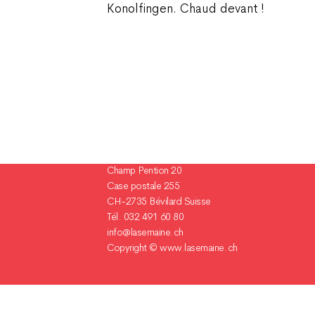
Konolfingen. Chaud devant !
Champ Pention 20
Case postale 255
CH-2735 Bévilard Suisse
Tél. 032 491 60 80
info@lasemaine.ch
Copyright ©
www.lasemaine.ch