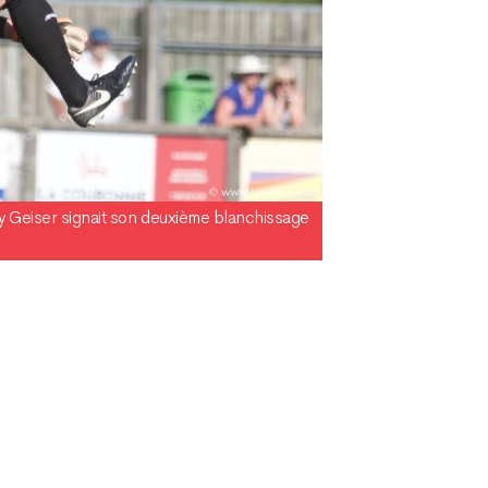
ny Geiser signait son deuxième blanchissage