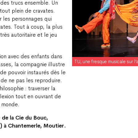
 des trucs ensemble. Un
tout plein de cravates.
r les personnages qui
vates. Tout à coup, la plus
rès autoritaire et le jeu
ion avec des enfants dans
TU, une fresque musicale sur l’a
asses, la compagnie illustre
de pouvoir instaurés dès le
 de ne pas les reproduire.
hilosophie : traverser la
éflexion tout en ouvrant de
u monde.
 de la Cie du Bouc,
) à Chantemerle, Moutier.