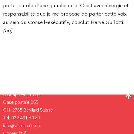
porte-parole d’une gauche unie. C’est avec énergie et
responsabilité que je me propose de porter cette voix
au sein du Conseil-exécutif », conclut Hervé Gullotti.
(cp)
Champ Pention 20
Case postale 255
CH-2735 Bévilard Suisse
Tél. 032 491 60 80
info@lasemaine.ch
Copyright ©