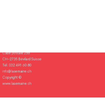
Champ Pention 20
Case postale 255
CH-2735 Bévilard Suisse
Tél. 032 491 60 80
info@lasemaine.ch
Copyright ©
www.lasemaine.ch