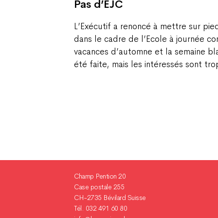
Pas d’EJC
L’Exécutif a renoncé à mettre sur pie
dans le cadre de l’Ecole à journée co
vacances d’automne et la semaine bl
été faite, mais les intéressés sont t
Champ Pention 20
Case postale 255
CH-2735 Bévilard Suisse
Tél. 032 491 60 80