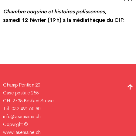
Chambre coquine et histoires polissonnes,
samedi 12 février (19 h) à la médiathèque du CIP.
Champ Pention 20
Case postale 255
CH-2735 Bévilard Suisse
Tél. 032 491 60 80
info@lasemaine.ch
Copyright ©
www.lasemaine.ch