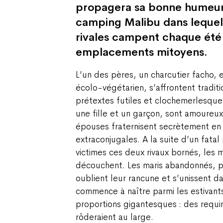
propagera sa bonne humeur
camping Malibu dans lequel
rivales campent chaque été
emplacements mitoyens.
L’un des pères, un charcutier facho, 
écolo-végétarien, s’affrontent tradit
prétextes futiles et clochemerlesques
une fille et un garçon, sont amoureux 
épouses fraternisent secrètement en 
extraconjugales. A la suite d’un fata
victimes ces deux rivaux bornés, les 
découchent. Les maris abandonnés, pi
oublient leur rancune et s’unissent d
commence à naître parmi les estivant
proportions gigantesques : des req
rôderaient au large.