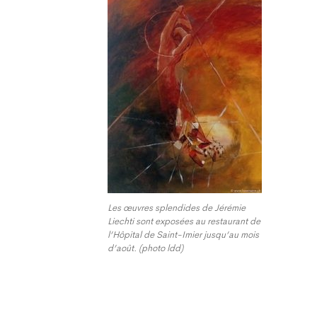
Les œuvres splendides de Jérémie
Liechti sont exposées au restaurant de
l’Hôpital de Saint-Imier jusqu’au mois
d’août. (photo ldd)