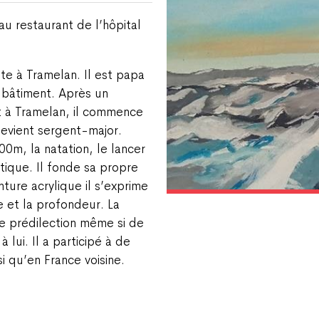
u restaurant de l’hôpital
ite à Tramelan. Il est papa
 bâtiment. Après un
t à Tramelan, il commence
devient sergent-major.
300m, la natation, le lancer
tique. Il fonde sa propre
ture acrylique il s’exprime
e et la profondeur. La
de prédilection même si de
 lui. Il a participé à de
i qu’en France voisine.