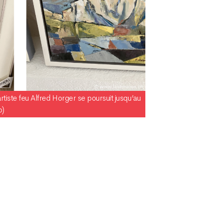
artiste feu Alfred Horger se poursuit jusqu’au
o)