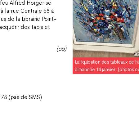
e feu Alfred Horger se
 à la rue Centrale 68 à
 de la Librairie Point-
acquérir des tapis et
(oo)
La liquidation des tableaux de l’
dimanche 14 janvier. (photos o
6 73 (pas de SMS)