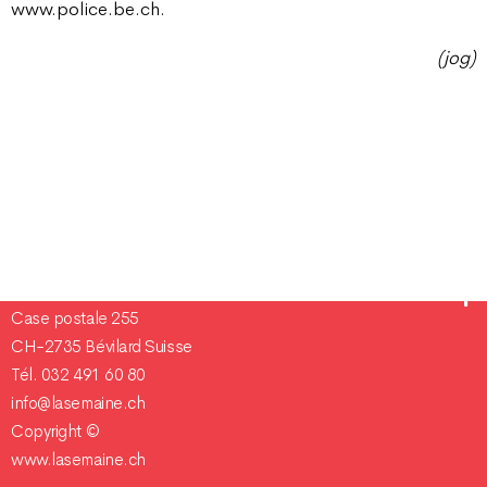
www.police.be.ch.
(jog)
Champ Pention 20
Case postale 255
CH-2735 Bévilard Suisse
Tél. 032 491 60 80
info@lasemaine.ch
Copyright ©
www.lasemaine.ch