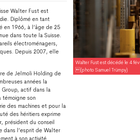
uisse Walter Fust est
die. Diplômé en tant
dé en 1966, à l’âge de 25
nnue dans toute la Suisse.
areils électroménagers,
iques. Depuis 2007, elle
Walter Fust est décédé le 4 fév
(photo Samuel Trümpy)
aire de Jelmoli Holding de
mbreuses années la
 Group, actif dans la
a témoigne son
rie des machines et pour la
uté des héritiers exprime
, président du conseil
ise dans l’esprit de Walter
ement à son activité