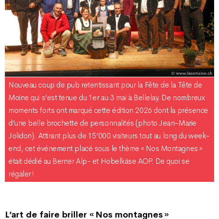
Nouveau coup de pub retentissant pour la Fête de la Tête de
Moine qui s’est tenue du 1er au 3 mai à Bellelay. De nombreux
moments forts ont marqué cette édition 2026 dont la présence
d’une belle brochette de personnalités (photo Jean-Marie
Jolidon). Attirant plus de 15’000 visiteurs tout au long du week-
end, cet événement placé sous le thème « Nos Montagnes »
était dédié au Berner Alp- et Hobelkäse AOP. De quoi se
régaler !
L’art de faire briller « Nos montagnes »