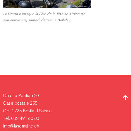
La Vespa a marqué la Fête de la Tête de Moine de
son empreinte, samedi dernier, à Bellelay.
Champ Pention 20
Case postale 255
CH-2735 Bévilard Suisse
Tél. 032 491 60 80
info@lasemaine.ch