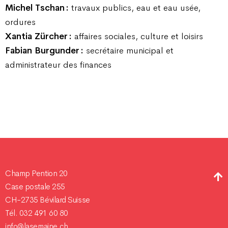
Michel Tschan :
travaux publics, eau et eau usée,
ordures
Xantia Zürcher :
affaires sociales, culture et loisirs
Fabian Burgunder :
secrétaire municipal et
administrateur des finances
Champ Pention 20
Case postale 255
CH-2735 Bévilard Suisse
Tél. 032 491 60 80
info@lasemaine.ch