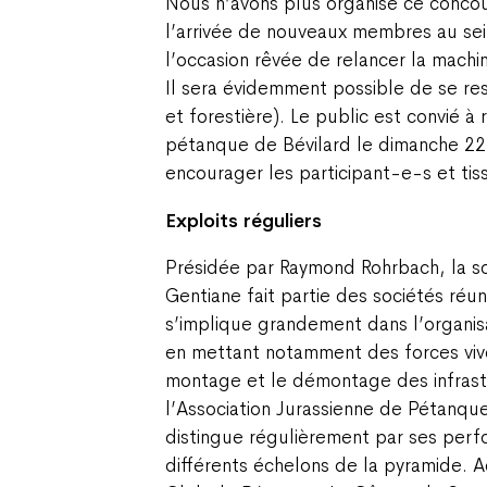
Nous n’avons plus organisé ce concou
l’arrivée de nouveaux membres au sein
l’occasion rêvée de relancer la machi
Il sera évidemment possible de se re
et forestière). Le public est convié à 
pétanque de Bévilard le dimanche 22
encourager les participant-e-s et tiss
Exploits réguliers
Présidée par Raymond Rohrbach, la s
Gentiane fait partie des sociétés réun
s’implique grandement dans l’organisa
en mettant notamment des forces vive
montage et le démontage des infras
l’Association Jurassienne de Pétanque
distingue régulièrement par ses perf
différents échelons de la pyramide. A