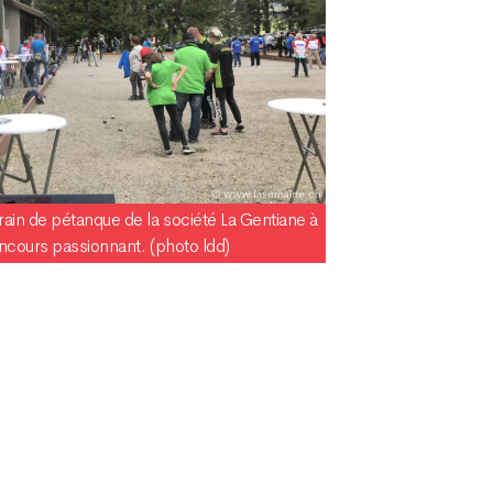
ain de pétanque de la société La Gentiane à
oncours passionnant. (photo ldd)