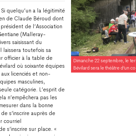
Si quelqu’un a la légitimité
 bien de Claude Béroud dont
, président de l’Association
Gentiane (Malleray-
ivers saisissant du
laissera toutefois sa
 officier à la table de
Dimanche 22 septembre, le terr
évilard où soixante équipes
Bévilard sera le théâtre d’un c
aux licenciés et non-
équipes masculines,
seule catégorie. L’esprit de
ela n’empêchera pas les
mesurer dans la bonne
 de s’inscrire auprès de
 courriel
e s’inscrire sur place. «