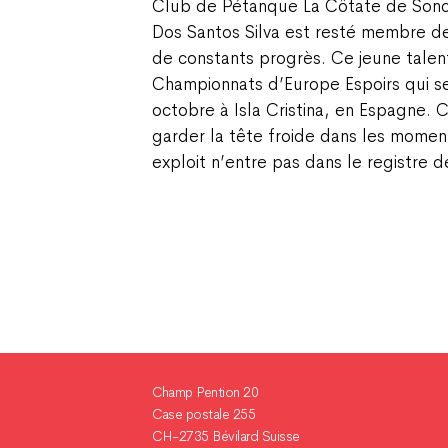
Club de Pétanque La Côtate de Son
Dos Santos Silva est resté membre de 
de constants progrès. Ce jeune talent
Championnats d’Europe Espoirs qui s
octobre à Isla Cristina, en Espagne. 
garder la tête froide dans les momen
exploit n’entre pas dans le registre d
Champ Pention 20
Case postale 255
CH-2735 Bévilard Suisse