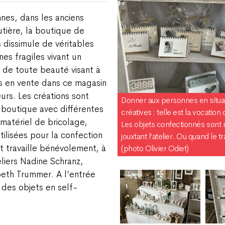
nnes, dans les anciens
outière, la boutique de
 dissimule de véritables
es fragiles vivant un
ts de toute beauté visant à
is en vente dans ce magasin
eurs. Les créations sont
Donner aux personnes en situatio
a boutique avec différentes
créatives : telle est la vocatio
, matériel de bricolage,
Les objets confectionnés sont
ilisées pour la confection
jouxtant l’atelier. Ou quand le t
 travaille bénévolement, à
(photo Olivier Odiet)
liers Nadine Schranz,
abeth Trummer. A l’entrée
 des objets en self-