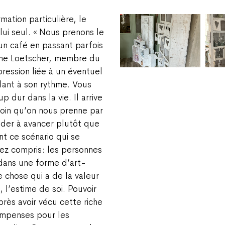
ation particulière, le
ui seul. « Nous prenons le
n café en passant parfois
rine Loetscher, membre du
pression liée à un éventuel
lant à son rythme. Vous
p dur dans la vie. Il arrive
oin qu’on nous prenne par
ider à avancer plutôt que
t ce scénario qui se
rez compris : les personnes
 dans une forme d’art-
e chose qui a de la valeur
 l’estime de soi. Pouvoir
près avoir vécu cette riche
ompenses pour les