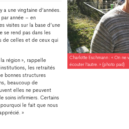
 y a une vingtaine d’années.
s par année – en
es visites sur la base d’une
e se rend pas dans les
s de celles et de ceux qui
Charlotte Eschmann : « On ne vi
a région », rappelle
écouter l’autre. » (photo pad)
nstitutions, les retraités
de bonnes structures
 ans, beaucoup de
uvent elles ne peuvent
e soins infirmiers. Certains
 pourquoi le fait que nous
apprécié. »