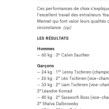
Ces performances de choix s’expliq
l’excellent travail des entraîneurs Y
Mennel qui font valoir leurs qualités
circonstance.
(cp)
LES RÉSULTATS
Hommes
e
– 60 kg : 3
Calvin Sauthier
Garçons
er
– 24 kg : 1
Lenny Tschirren (champio
e
– 26 kg : 2
Léo Tschirren (vice-champ
e
– 33 kg : 2
Liam Tschirren (vice-cham
e
3
Léandre Konrad
e
– 40 kg : 2
Sarawuth Boss (vice-cham
e
3
Shalva Dalbrowsky
e