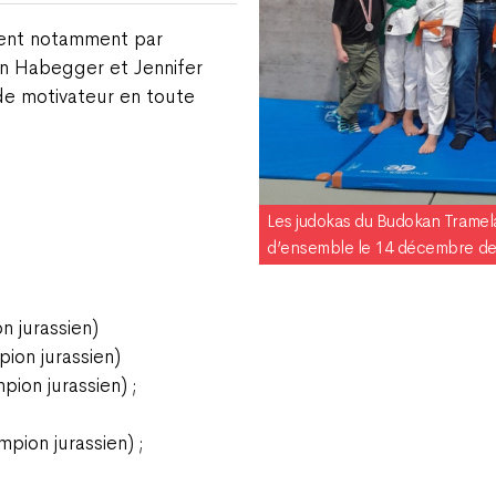
uent notamment par
oan Habegger et Jennifer
 de motivateur en toute
Les judokas du Budokan Tramel
d’ensemble le 14 décembre dern
n jurassien)
ion jurassien)
pion jurassien) ;
pion jurassien) ;