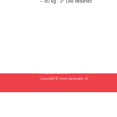
– 60 kg : 3
Lino Rebetez
Champ Pention 20
Case postale 255
CH-2735 Bévilard Suisse
Tél. 032 491 60 80
info@lasemaine.ch
Copyright ©
www.lasemaine.ch