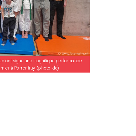
an ont signé une magnifique performance
ier à Porrentruy. (photo ldd)