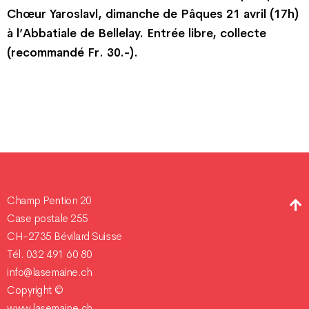
Chœur Yaroslavl, dimanche de Pâques 21 avril (17h)
à l’Abbatiale de Bellelay. Entrée libre, collecte
(recommandé Fr. 30.-).
Champ Pention 20
Case postale 255
CH-2735 Bévilard Suisse
Tél. 032 491 60 80
info@lasemaine.ch
Copyright ©
www.lasemaine.ch