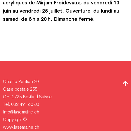
acryliques de Mirjam Froidevaux, du vendredi 13
juin au vendredi 25 juillet. Ouverture: du lundi au
samedi de 8 h à 20 h. Dimanche fermé.
Champ Pention 20
Case postale 255
CH-2735 Bévilard Suisse
Tél. 032 491 60 80
info@lasemaine.ch
Copyright ©
www.lasemaine.ch